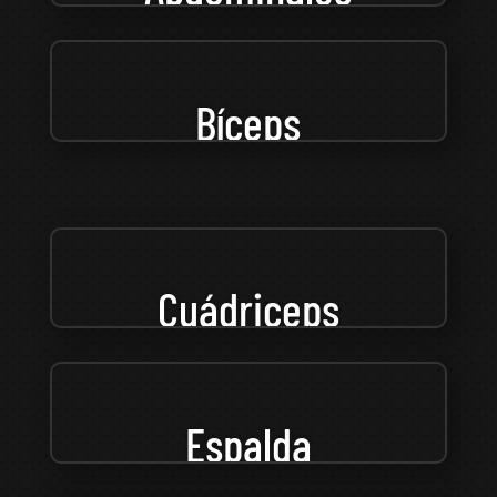
Bíceps
Cuádriceps
Espalda